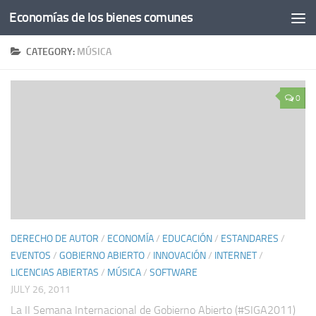
Economías de los bienes comunes
CATEGORY:
MÚSICA
0
DERECHO DE AUTOR
/
ECONOMÍA
/
EDUCACIÓN
/
ESTANDARES
/
EVENTOS
/
GOBIERNO ABIERTO
/
INNOVACIÓN
/
INTERNET
/
LICENCIAS ABIERTAS
/
MÚSICA
/
SOFTWARE
JULY 26, 2011
La II Semana Internacional de Gobierno Abierto (#SIGA2011)