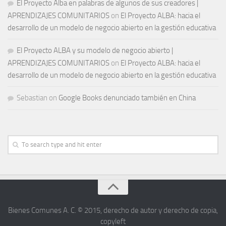
El Proyecto Alba en palabras de algunos de sus creadores |
APRENDIZAJES COMUNITARIOS
on
El Proyecto ALBA: hacia el
desarrollo de un modelo de negocio abierto en la gestión educativa
El Proyecto ALBA y su modelo de negocio abierto |
APRENDIZAJES COMUNITARIOS
on
El Proyecto ALBA: hacia el
desarrollo de un modelo de negocio abierto en la gestión educativa
Sebastian
on
Google Books denunciado también en China
Bienes Comunes A. C. © 2015, derecho de autor y derecho de copia,
copyleft