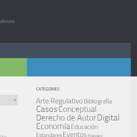
ndancias
CATEGORIES
Arte Regulativo
Bibliografía
Casos
Conceptual
Digital
Derecho de Autor
Economía
Educación
Eventos
Estandares
ía y
Financiero