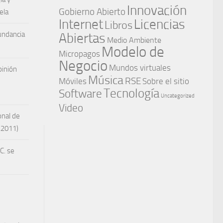
Innovación
Gobierno Abierto
ela
Internet
Licencias
Libros
undancia
Abiertas
Medio Ambiente
Modelo de
Micropagos
Negocio
Mundos virtuales
inión
Música
RSE
Móviles
Sobre el sitio
Tecnología
Software
Uncategorized
Video
onal de
A2011)
C. se