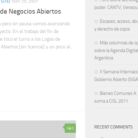
SITIO
MAY 29, 2007
poder: CANTV, Venezu
de Negocios Abiertos
Escasez, acceso, ab
a pero sin pausa vamos avanzando
y derecho de copia
yecto. En el trabajo del fin de
 toco el turno a los Logos de
Más columnas de op
Abiertos [sin licencia] y un poco al...
sobre la Agenda Digital
Argentina
II Semana Internaci
Gobierno Abierto (SIG
Bienes Comunes A. 
suma a CISL 2011
RECENT COMMENTS
0