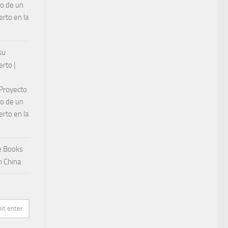
lo de un
rto en la
su
rto |
 Proyecto
lo de un
rto en la
e Books
n China