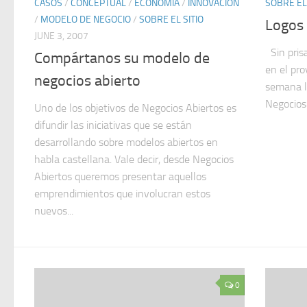
CASOS
/
CONCEPTUAL
/
ECONOMÍA
/
INNOVACIÓN
SOBRE EL 
/
MODELO DE NEGOCIO
/
SOBRE EL SITIO
Logos 
JUNE 3, 2007
Sin pris
Compártanos su modelo de
en el pro
negocios abierto
semana le
Negocios 
Uno de los objetivos de Negocios Abiertos es
difundir las iniciativas que se están
desarrollando sobre modelos abiertos en
habla castellana. Vale decir, desde Negocios
Abiertos queremos presentar aquellos
emprendimientos que involucran estos
nuevos...
0