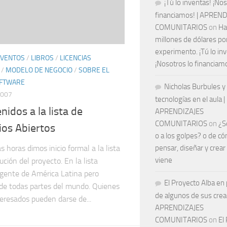
¡Tú lo inventas! ¡Nos
financiamos! | APREN
COMUNITARIOS
on
Ha
millones de dólares por
experimento. ¡Tú lo in
EVENTOS
/
LIBROS
/
LICENCIAS
¡Nosotros lo financiam
/
MODELO DE NEGOCIO
/
SOBRE EL
FTWARE
Nicholas Burbules y 
2007
tecnologías en el aula |
nidos a la lista de
APRENDIZAJES
COMUNITARIOS
on
¿S
os Abiertos
o a los golpes? o de c
 horas dimos inicio formal a la lista
pensar, diseñar y crear
viene
bución del proyecto. En la lista
 gente de América Latina pero
El Proyecto Alba en
de todas partes del mundo. Quienes
de algunos de sus crea
eresados pueden darse de...
APRENDIZAJES
COMUNITARIOS
on
El