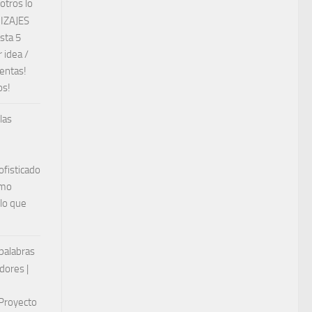
otros lo
DIZAJES
sta 5
 idea /
ventas!
os!
las
ofisticado
ómo
 lo que
 palabras
dores |
 Proyecto