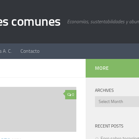
nes comunes
Economías, sustentabilidades y abu
 A. C.
Contacto
MORE
ARCHIVES
0
Archives
RECENT POSTS
Foro sobre tecnolog