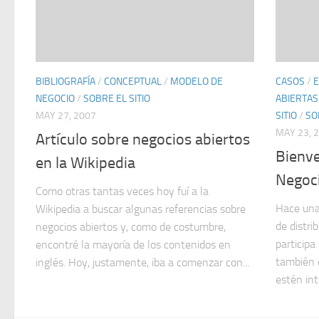
BIBLIOGRAFÍA
/
CONCEPTUAL
/
MODELO DE
CASOS
/
NEGOCIO
/
SOBRE EL SITIO
ABIERTAS
MAY 27, 2007
SITIO
/
SO
MAY 23, 
Artículo sobre negocios abiertos
Bienve
en la Wikipedia
Negoci
Como otras tantas veces hoy fuí a la
Hace unas
Wikipedia a buscar algunas referencias sobre
de distri
negocios abiertos y, como de costumbre,
participa
encontré la mayoría de los contenidos en
también 
inglés. Hoy, justamente, iba a comenzar con...
estén int