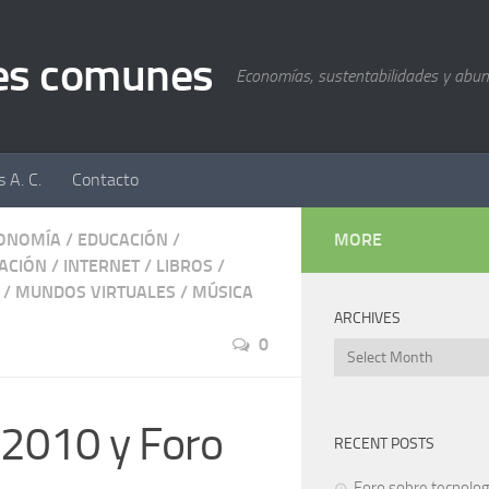
nes comunes
Economías, sustentabilidades y abu
 A. C.
Contacto
ONOMÍA
/
EDUCACIÓN
/
MORE
ACIÓN
/
INTERNET
/
LIBROS
/
/
MUNDOS VIRTUALES
/
MÚSICA
ARCHIVES
0
Archives
2010 y Foro
RECENT POSTS
Foro sobre tecnolog