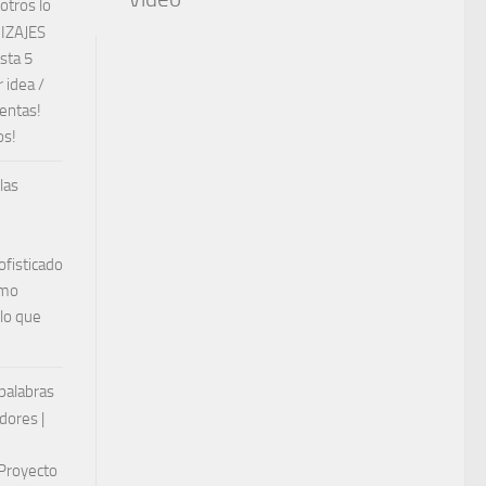
otros lo
DIZAJES
sta 5
 idea /
ventas!
os!
las
ofisticado
ómo
 lo que
 palabras
dores |
 Proyecto