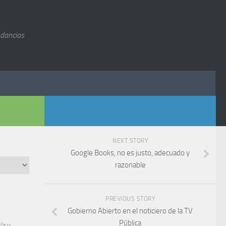
ndancias
NEXT STORY
Google Books, no es justo, adecuado y
razonable
PREVIOUS STORY
Gobierno Abierto en el noticiero de la TV
Pública
ía y