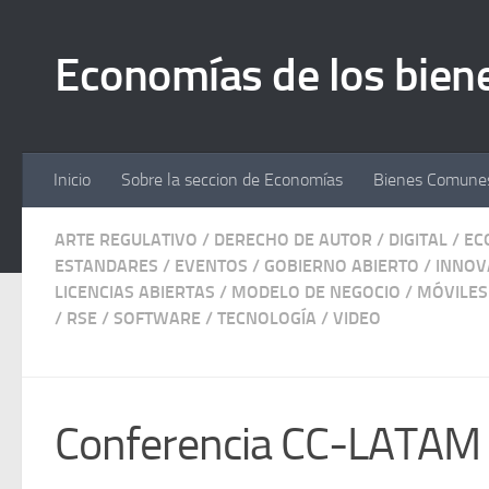
Economías de los bie
Inicio
Sobre la seccion de Economías
Bienes Comunes
ARTE REGULATIVO
/
DERECHO DE AUTOR
/
DIGITAL
/
EC
ESTANDARES
/
EVENTOS
/
GOBIERNO ABIERTO
/
INNOV
LICENCIAS ABIERTAS
/
MODELO DE NEGOCIO
/
MÓVILES
/
RSE
/
SOFTWARE
/
TECNOLOGÍA
/
VIDEO
Conferencia CC-LATAM 