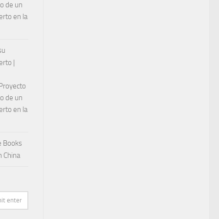
lo de un
rto en la
su
rto |
 Proyecto
lo de un
rto en la
e Books
n China