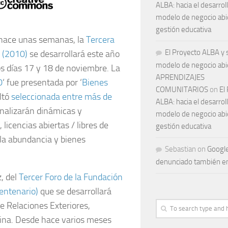
ALBA: hacia el desarrol
modelo de negocio abie
gestión educativa
hace unas semanas, la
Tercera
El Proyecto ALBA y 
 (2010)
se desarrollará este año
modelo de negocio abie
s días 17 y 18 de noviembre. La
APRENDIZAJES
0
‘ fue presentada por ‘
Bienes
COMUNITARIOS
on
El
ltó
seleccionada entre más de
ALBA: hacia el desarrol
analizarán dinámicas y
modelo de negocio abie
licencias abiertas / libres de
gestión educativa
la abundancia y bienes
Sebastian
on
Googl
denunciado también e
z, del
Tercer Foro de la Fundación
centenario)
que se desarrollará
de Relaciones Exteriores,
tina. Desde hace varios meses