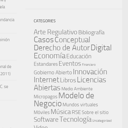
ela
undancia
CATEGORIES
Arte Regulativo
Bibliografía
Casos
Conceptual
inión
Digital
Derecho de Autor
Economía
Educación
Eventos
Estandares
Financiero
onal de
Innovación
Gobierno Abierto
A2011)
Internet
Licencias
Libros
Abiertas
C. se
Medio Ambiente
Modelo de
Micropagos
Negocio
Mundos virtuales
Música
RSE
Móviles
Sobre el sitio
Tecnología
Software
Uncategorized
Video