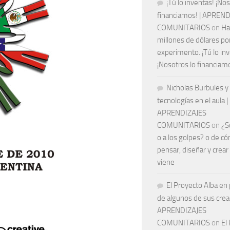
¡Tú lo inventas! ¡Nos
financiamos! | APREN
COMUNITARIOS
on
Ha
millones de dólares por
experimento. ¡Tú lo in
¡Nosotros lo financiam
Nicholas Burbules y 
tecnologías en el aula |
APRENDIZAJES
COMUNITARIOS
on
¿S
o a los golpes? o de c
pensar, diseñar y crear
viene
El Proyecto Alba en
de algunos de sus crea
APRENDIZAJES
COMUNITARIOS
on
El