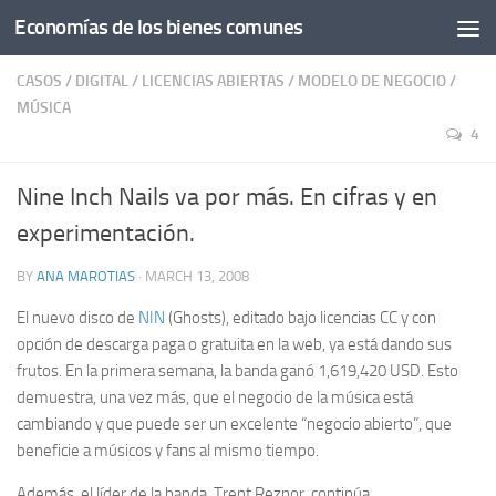
Economías de los bienes comunes
CASOS
/
DIGITAL
/
LICENCIAS ABIERTAS
/
MODELO DE NEGOCIO
/
MÚSICA
4
Nine Inch Nails va por más. En cifras y en
experimentación.
BY
ANA MAROTIAS
·
MARCH 13, 2008
El nuevo disco de
NIN
(Ghosts), editado bajo licencias CC y con
opción de descarga paga o gratuita en la web, ya está dando sus
frutos. En la primera semana, la banda ganó 1,619,420 USD. Esto
demuestra, una vez más, que el negocio de la música está
cambiando y que puede ser un excelente “negocio abierto”, que
beneficie a músicos y fans al mismo tiempo.
Además, el líder de la banda, Trent Reznor, continúa