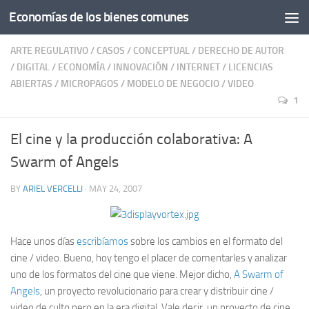
Economías de los bienes comunes
ARTE REGULATIVO
/
CASOS
/
CONCEPTUAL
/
DERECHO DE AUTOR
/
DIGITAL
/
ECONOMÍA
/
INNOVACIÓN
/
INTERNET
/
LICENCIAS
ABIERTAS
/
MICROPAGOS
/
MODELO DE NEGOCIO
/
VIDEO
1
El cine y la producción colaborativa: A
Swarm of Angels
BY
ARIEL VERCELLI
·
MAY 24, 2007
Hace unos días
escribíamos
sobre los cambios en el formato del
cine / video. Bueno, hoy tengo el placer de comentarles y analizar
uno de los formatos del cine que viene. Mejor dicho,
A Swarm of
Angels
, un proyecto revolucionario para crear y distribuir cine /
video de culto pero en la era digital. Vale decir, un proyecto de cine