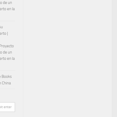
lo de un
rto en la
su
rto |
 Proyecto
lo de un
rto en la
e Books
n China