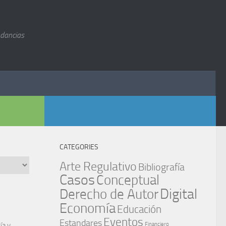
ndancias
CATEGORIES
Arte Regulativo
Bibliografía
Casos
Conceptual
Digital
Derecho de Autor
Economía
Educación
Eventos
Estandares
ía y
Financiero