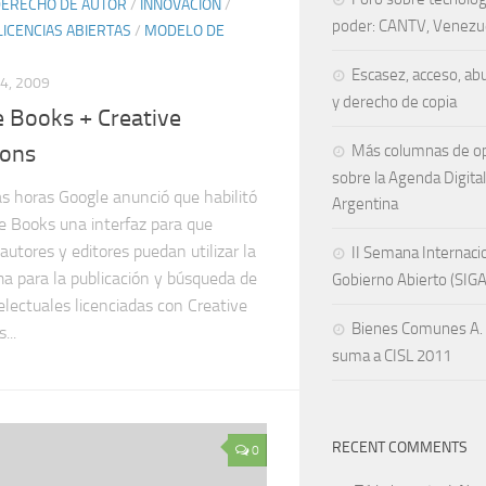
ERECHO DE AUTOR
/
INNOVACIÓN
/
poder: CANTV, Venezu
LICENCIAS ABIERTAS
/
MODELO DE
Escasez, acceso, ab
4, 2009
y derecho de copia
 Books + Creative
ons
Más columnas de op
sobre la Agenda Digital
s horas Google anunció que habilitó
Argentina
e Books una interfaz para que
 autores y editores puedan utilizar la
II Semana Internaci
a para la publicación y búsqueda de
Gobierno Abierto (SIG
electuales licenciadas con Creative
Bienes Comunes A. 
..
suma a CISL 2011
RECENT COMMENTS
0