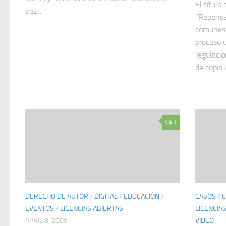
El título
vez...
“Repensa
comunes: 
proceso d
regulaci
de copia y
1
DERECHO DE AUTOR
/
DIGITAL
/
EDUCACIÓN
/
CASOS
/
EVENTOS
/
LICENCIAS ABIERTAS
LICENCIA
APRIL 8, 2009
VIDEO