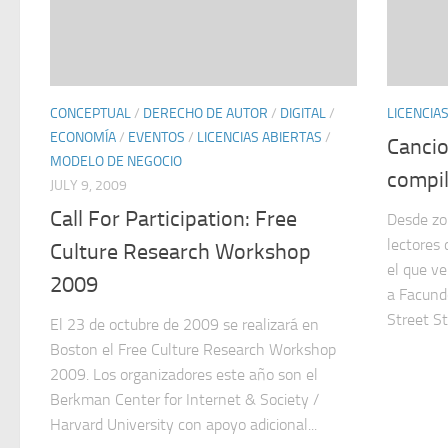
CONCEPTUAL
/
DERECHO DE AUTOR
/
DIGITAL
/
LICENCIA
ECONOMÍA
/
EVENTOS
/
LICENCIAS ABIERTAS
/
Cancio
MODELO DE NEGOCIO
compil
JULY 9, 2009
Call For Participation: Free
Desde zo
lectores
Culture Research Workshop
el que v
2009
a Facund
Street St
El 23 de octubre de 2009 se realizará en
Boston el Free Culture Research Workshop
2009. Los organizadores este año son el
Berkman Center for Internet & Society /
Harvard University con apoyo adicional...