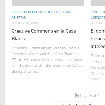
CASOS
/
DERECHO DE AUTOR
/
LICENCIAS
CONCEPT
ABIERTAS
LICENCIA
JANUARY 20, 2009
DECEMBER
Creative Commons en la Casa
El dom
Blanca
bienes
intele
La gestión Obama agrega licencias Creative
Commons al sitio web de la Casa Blanca en
Finalment
EE-UU. Así consta en las nuevas notas sobre
el Domini
derecho de autor del sitio renovado de la Casa
Public D
Blanca. Además...
Mind” lo 
como “El 
Page 3 of 7