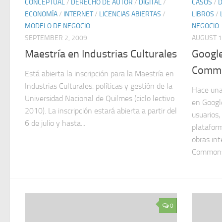
CONCEPTUAL
/
DERECHO DE AUTOR
/
DIGITAL
/
CASOS
/
D
ECONOMÍA
/
INTERNET
/
LICENCIAS ABIERTAS
/
LIBROS
/
MODELO DE NEGOCIO
NEGOCIO
SEPTEMBER 2, 2009
AUGUST 1
Maestría en Industrias Culturales
Google
Comm
Está abierta la inscripción para la Maestría en
Industrias Culturales: políticas y gestión de la
Hace una
Universidad Nacional de Quilmes (ciclo lectivo
en Googl
2010). La inscripción estará abierta a partir del
usuarios,
6 de julio y hasta...
plataform
obras int
Commons.
0