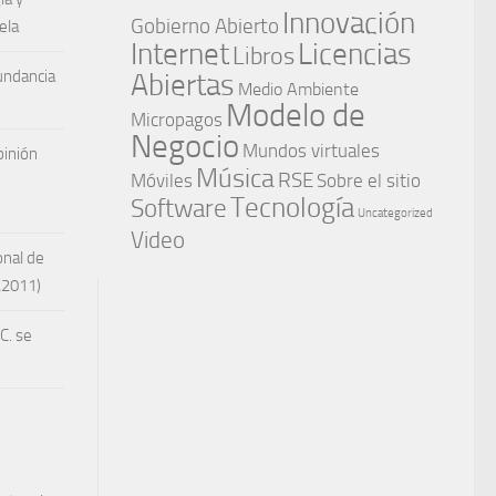
Innovación
Gobierno Abierto
ela
Internet
Licencias
Libros
undancia
Abiertas
Medio Ambiente
Modelo de
Micropagos
Negocio
Mundos virtuales
inión
Música
RSE
Móviles
Sobre el sitio
Tecnología
Software
Uncategorized
Video
onal de
A2011)
C. se