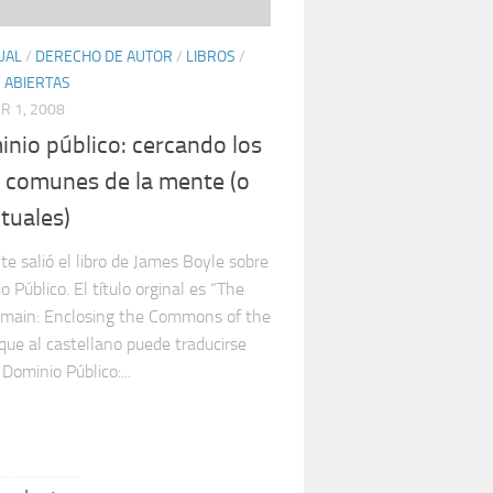
UAL
/
DERECHO DE AUTOR
/
LIBROS
/
S ABIERTAS
 1, 2008
inio público: cercando los
 comunes de la mente (o
ctuales)
e salió el libro de James Boyle sobre
o Público. El título orginal es “The
omain: Enclosing the Commons of the
que al castellano puede traducirse
Dominio Público:...