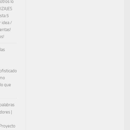
otros lo
DIZAJES
sta 5
 idea /
ventas!
os!
las
ofisticado
ómo
 lo que
 palabras
dores |
 Proyecto