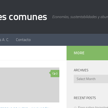
nes comunes
Economías, sustentabilidades y abu
 A. C.
Contacto
MORE
ARCHIVES
0
Archives
RECENT POSTS
Foro sobre tecnolog