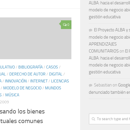
ALBA: hacia el desarrol
modelo de negocio abie
gestión educativa
0
El Proyecto ALBA y 
modelo de negocio abie
APRENDIZAJES
COMUNITARIOS
on
El
ALBA: hacia el desarrol
modelo de negocio abie
ULATIVO
/
BIBLIOGRAFÍA
/
CASOS
/
gestión educativa
UAL
/
DERECHO DE AUTOR
/
DIGITAL
/
A
/
INNOVACIÓN
/
INTERNET
/
LICENCIAS
Sebastian
on
Googl
/
MODELO DE NEGOCIO
/
MUNDOS
denunciado también e
S
/
MÚSICA
 2009
sando los bienes
ctuales comunes