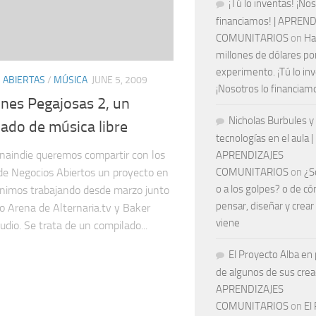
¡Tú lo inventas! ¡Nos
financiamos! | APREN
COMUNITARIOS
on
Ha
millones de dólares por
experimento. ¡Tú lo in
S ABIERTAS
/
MÚSICA
JUNE 5, 2009
¡Nosotros lo financiam
nes Pegajosas 2, un
Nicholas Burbules y 
ado de música libre
tecnologías en el aula |
naindie queremos compartir con los
APRENDIZAJES
 de Negocios Abiertos un proyecto en
COMUNITARIOS
on
¿S
o a los golpes? o de c
enimos trabajando desde marzo junto
pensar, diseñar y crear
o Arena de Alternaria.tv y Baker
viene
udio. Se trata de un compilado...
El Proyecto Alba en
de algunos de sus crea
APRENDIZAJES
COMUNITARIOS
on
El